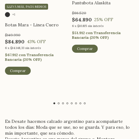
Pantubota Alaskita
LLEVÁ MÁS, PAGÁ MENOS
$86.520
+1
$64.890
25
% OFF
Botas Mara - Linea Cuero
6
x
$10.815
sin interés
$51.912
con
Transferencia
$149.990
Bancaria (20% OFF)
$84.890
43
% OFF
6
x
$14.148,33
sin interés
Comprar
$67.912
con
Transferencia
Bancaria (20% OFF)
Comprar
En Desate hacemos calzado argentino para acompañarte
todos los días: Moda que se use, no se guarda. Y para eso, lo
más importante, que sea cómodo.
Desate Argentina es una marca del grupo e-Mentors.