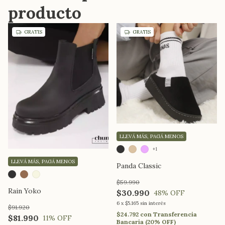
producto
GRATIS
GRATIS
LLEVÁ MÁS, PAGÁ MENOS
+1
LLEVÁ MÁS, PAGÁ MENOS
Panda Classic
$59.990
Rain Yoko
$30.990
48
% OFF
6
x
$5.165
sin interés
$91.920
$24.792
con
Transferencia
$81.990
11
% OFF
Bancaria (20% OFF)