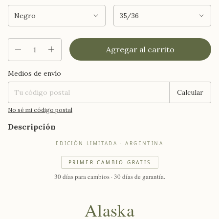
Medios de envío
Entregas para el CP:
Cambiar CP
Calcular
No sé mi código postal
Descripción
EDICIÓN LIMITADA · ARGENTINA
PRIMER CAMBIO GRATIS
30 días para cambios · 30 días de garantía.
Alaska