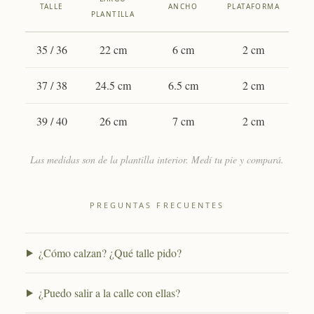
TALLE
ANCHO
PLATAFORMA
PLANTILLA
35 / 36
22 cm
6 cm
2 cm
37 / 38
24.5 cm
6.5 cm
2 cm
39 / 40
26 cm
7 cm
2 cm
Las medidas son de la plantilla interior. Medí tu pie y compará.
PREGUNTAS FRECUENTES
¿Cómo calzan? ¿Qué talle pido?
¿Puedo salir a la calle con ellas?