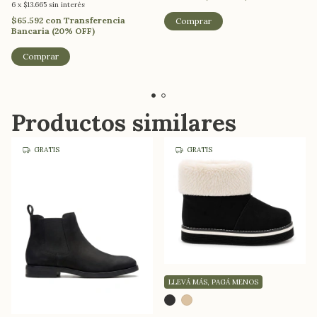
6
x
$13.665
sin interés
$65.592
con
Transferencia
Comprar
Bancaria (20% OFF)
Comprar
Productos similares
GRATIS
GRATIS
LLEVÁ MÁS, PAGÁ MENOS