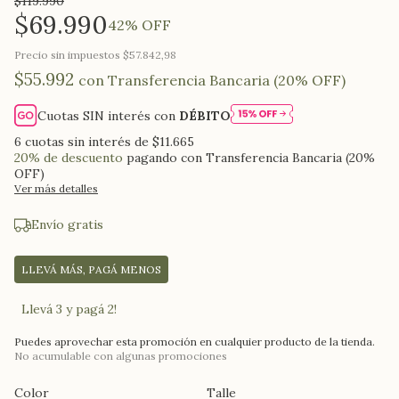
$119.990
$69.990
42
% OFF
Precio sin impuestos
$57.842,98
$55.992
con
Transferencia Bancaria (20% OFF)
Cuotas SIN interés con
DÉBITO
6
cuotas sin interés de
$11.665
20% de descuento
pagando con Transferencia Bancaria (20%
OFF)
Ver más detalles
Envío gratis
LLEVÁ MÁS, PAGÁ MENOS
Llevá 3 y pagá 2!
Puedes aprovechar esta promoción en cualquier producto de la tienda.
No acumulable con algunas promociones
Color
Talle