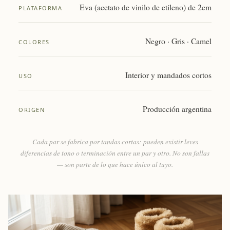
Eva (acetato de vinilo de etileno) de 2cm
PLATAFORMA
Negro · Gris · Camel
COLORES
Interior y mandados cortos
USO
Producción argentina
ORIGEN
Cada par se fabrica por tandas cortas: pueden existir leves
diferencias de tono o terminación entre un par y otro. No son fallas
— son parte de lo que hace único al tuyo.