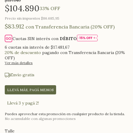
$157.140
$104.890
33
% OFF
Precio sin impuestos
$86.685,95
$83.912
con
Transferencia Bancaria (20% OFF)
Cuotas SIN interés con
DÉBITO
6
cuotas sin interés de
$17.481,67
20% de descuento
pagando con Transferencia Bancaria (20%
OFF)
Ver más detalles
Envío gratis
LLEVÁ MÁS, PAGÁ MENOS
Llevá 3 y pagá 2!
Puedes aprovechar esta promoción en cualquier producto de la tienda.
No acumulable con algunas promociones
Talle