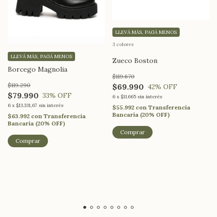
LLEVÁ MÁS, PAGÁ MENOS
3 colores
LLEVÁ MÁS, PAGÁ MENOS
Zueco Boston
Borcego Magnolia
$119.670
$119.290
$69.990
42
% OFF
$79.990
33
% OFF
6
x
$11.665
sin interés
6
x
$13.331,67
sin interés
$55.992
con
Transferencia
Bancaria (20% OFF)
$63.992
con
Transferencia
Bancaria (20% OFF)
Comprar
Comprar