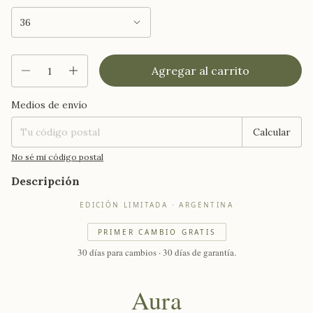
Medios de envío
Entregas para el CP:
Cambiar CP
Calcular
No sé mi código postal
Descripción
EDICIÓN LIMITADA · ARGENTINA
PRIMER CAMBIO GRATIS
30 días para cambios · 30 días de garantía.
Aura