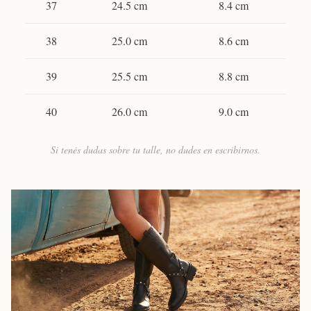
37
24.5 cm
8.4 cm
38
25.0 cm
8.6 cm
39
25.5 cm
8.8 cm
40
26.0 cm
9.0 cm
Si tenés dudas sobre tu talle, no dudes en escribirnos.