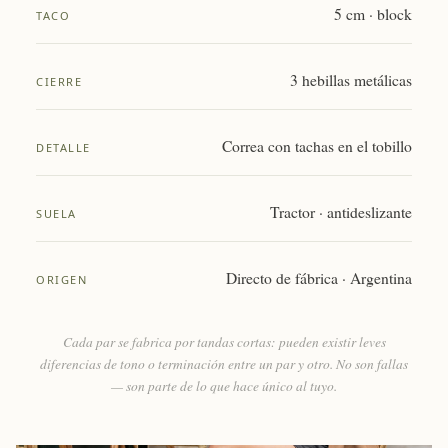
5 cm · block
TACO
3 hebillas metálicas
CIERRE
Correa con tachas en el tobillo
DETALLE
Tractor · antideslizante
SUELA
Directo de fábrica · Argentina
ORIGEN
Cada par se fabrica por tandas cortas: pueden existir leves
diferencias de tono o terminación entre un par y otro. No son fallas
— son parte de lo que hace único al tuyo.