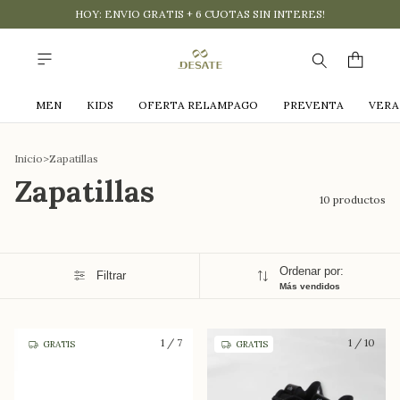
HOY: ENVIO GRATIS + 6 CUOTAS SIN INTERES!
MEN
KIDS
OFERTA RELAMPAGO
PREVENTA
VER
Inicio
>
Zapatillas
Zapatillas
10 productos
Ordenar por:
Filtrar
Más vendidos
1
/
7
1
/
10
GRATIS
GRATIS