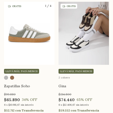
1
/
4
1
/
10
GRATIS
GRATIS
LLEVÁ MÁS, PAGÁ MENOS
LLEVÁ MÁS, PAGÁ MENOS
2 colores
Zapatillas Soho
Gina
$99.880
$214.800
$65.890
$74.440
34
% OFF
65
% OFF
6
x
$10.981,67
sin interés
6
x
$12.406,67
sin interés
$52.712
con
Transferencia
$59.552
con
Transferencia