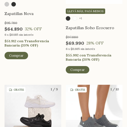
LLEVÁ MÁS, PAGÁ MENOS
Zapatillas Nova
+1
$95.780
Zapatillas Soho Ecocuero
$64.890
32
% OFF
6
x
$10.815
sin interés
$97.880
$51.912
con
Transferencia
$69.990
28
% OFF
Bancaria (20% OFF)
6
x
$11.665
sin interés
$55.992
con
Transferencia
Comprar
Bancaria (20% OFF)
Comprar
1
/
9
1
/
10
GRATIS
GRATIS