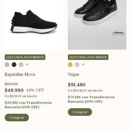
LLEVÁ MÁS, PAGÁ MENOS
LLEVÁ MÁS, PAGÁ MENOS
+1
+1
Zapatillas Mova
Vegas
$89.620
$91.480
$49.990
44
% OFF
6
x
$15.246,67
sin interés
6
x
$8.331,67
sin interés
$73.184
con
Transferencia
Bancaria (20% OFF)
$39.992
con
Transferencia
Bancaria (20% OFF)
Comprar
Comprar