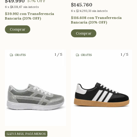
$49.990
57
% OFF
$145.760
6
x
$8.331,67
sin interés
6
x
$24.293,33
sin interés
$39.992
con
Transferencia
$116.608
con
Transferencia
Bancaria (20% OFF)
Bancaria (20% OFF)
Comprar
Comprar
1
/
5
1
/
5
GRATIS
GRATIS
LLEVÁ MÁS, PAGÁ MENOS