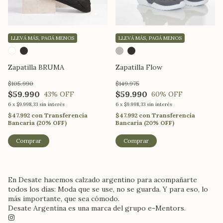
LLEVÁ MÁS, PAGÁ MENOS
LLEVÁ MÁS, PAGÁ MENOS
Zapatilla BRUMA
Zapatilla Flow
$105.990
$149.975
$59.990
$59.990
43
% OFF
60
% OFF
6
x
$9.998,33
sin interés
6
x
$9.998,33
sin interés
$47.992
con
Transferencia
$47.992
con
Transferencia
Bancaria (20% OFF)
Bancaria (20% OFF)
Comprar
Comprar
En Desate hacemos calzado argentino para acompañarte
todos los días: Moda que se use, no se guarda. Y para eso, lo
más importante, que sea cómodo.
Desate Argentina es una marca del grupo e-Mentors.