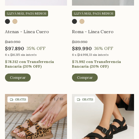
LLEVÁ MÁS, PAGÁ MENOS
LLEVÁ MÁS, PAGÁ MENOS
Atenas - Línea Cuero
Roma - Línea Cuero
$149.990
$139.990
$97.890
$89.990
35
% OFF
36
% OFF
6
x
$16.315
sin interés
6
x
$14.998,33
sin interés
$78.312
con
Transferencia
$71.992
con
Transferencia
Bancaria (20% OFF)
Bancaria (20% OFF)
Comprar
Comprar
1
/
10
1
/
8
GRATIS
GRATIS