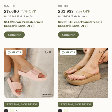
$75.990
$118.333
$17.660
$33.988
77
% OFF
71
% OFF
6
x
$2.943,33
sin interés
6
x
$5.664,67
sin interés
$14.128
con
Transferencia
$27.190,40
con
Transferencia
Bancaria (20% OFF)
Bancaria (20% OFF)
Comprar
Comprar
1
/
8
1
/
9
GRATIS
GRATIS
LLEVÁ MÁS, PAGÁ MENOS
LLEVÁ MÁS, PAGÁ MENOS
+1