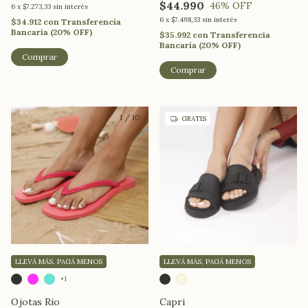
$44.990
46
% OFF
6
x
$7.273,33
sin interés
6
x
$7.498,33
sin interés
$34.912
con
Transferencia
Bancaria (20% OFF)
$35.992
con
Transferencia
Bancaria (20% OFF)
Comprar
Comprar
1
/
10
1
/
7
GRATIS
LLEVÁ MÁS, PAGÁ MENOS
LLEVÁ MÁS, PAGÁ MENOS
+1
Ojotas Rio
Capri