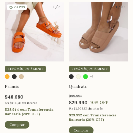
1
/
8
1
/
10
GRATIS
LLEVÁ MÁS, PAGÁ MENOS
LLEVÁ MÁS, PAGÁ MENOS
+3
Francis
Quadrato
$48.680
$99.997
$29.990
70
% OFF
6
x
$8.113,33
sin interés
6
x
$4.998,33
sin interés
$38.944
con
Transferencia
Bancaria (20% OFF)
$23.992
con
Transferencia
Bancaria (20% OFF)
Comprar
Comprar