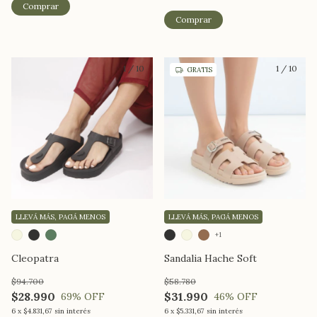
Comprar
Comprar
1
/
10
1
/
10
GRATIS
LLEVÁ MÁS, PAGÁ MENOS
LLEVÁ MÁS, PAGÁ MENOS
+1
Cleopatra
Sandalia Hache Soft
$94.700
$58.780
$28.990
$31.990
69
% OFF
46
% OFF
6
x
$4.831,67
sin interés
6
x
$5.331,67
sin interés