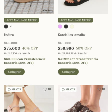
LLEVÁ MÁS, PAGÁ MENOS
LLEVÁ MÁS, PAGÁ MENOS
+1
Indira
Sandalias Amalia
$125.000
$120.000
$75.000
$59.990
40
% OFF
50
% OFF
6
x
$12.500
sin interés
6
x
$9.998,33
sin interés
$60.000
con
Transferencia
$47.992
con
Transferencia
Bancaria (20% OFF)
Bancaria (20% OFF)
Comprar
Comprar
1
/
10
1
/
10
GRATIS
GRATIS