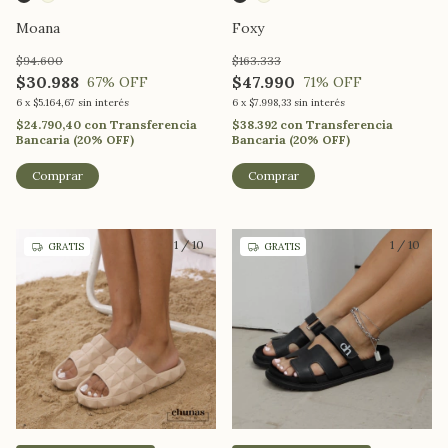
Moana
Foxy
$94.600
$163.333
$30.988
$47.990
67
% OFF
71
% OFF
6
x
$5.164,67
sin interés
6
x
$7.998,33
sin interés
$24.790,40
con
Transferencia
$38.392
con
Transferencia
Bancaria (20% OFF)
Bancaria (20% OFF)
Comprar
Comprar
1
/
10
1
/
10
GRATIS
GRATIS