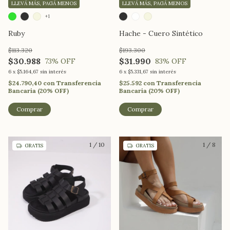
LLEVÁ MÁS, PAGÁ MENOS
LLEVÁ MÁS, PAGÁ MENOS
+1
Hache - Cuero Sintético
Ruby
$193.300
$113.320
$31.990
$30.988
83
% OFF
73
% OFF
6
x
$5.331,67
sin interés
6
x
$5.164,67
sin interés
$25.592
con
Transferencia
$24.790,40
con
Transferencia
Bancaria (20% OFF)
Bancaria (20% OFF)
Comprar
Comprar
1
/
10
1
/
8
GRATIS
GRATIS