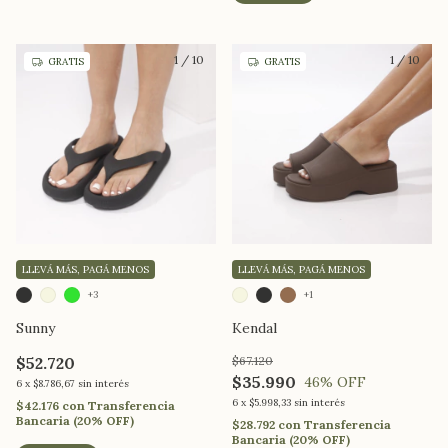
1
/
10
1
/
10
GRATIS
GRATIS
LLEVÁ MÁS, PAGÁ MENOS
LLEVÁ MÁS, PAGÁ MENOS
+3
+1
Sunny
Kendal
$52.720
$67.120
$35.990
46
% OFF
6
x
$8.786,67
sin interés
6
x
$5.998,33
sin interés
$42.176
con
Transferencia
Bancaria (20% OFF)
$28.792
con
Transferencia
Bancaria (20% OFF)