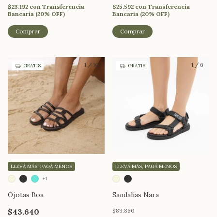
$23.192
con
Transferencia
$25.592
con
Transferencia
Bancaria (20% OFF)
Bancaria (20% OFF)
Comprar
Comprar
1
/
10
1
/
6
GRATIS
GRATIS
LLEVÁ MÁS, PAGÁ MENOS
LLEVÁ MÁS, PAGÁ MENOS
+1
Ojotas Boa
Sandalias Nara
$43.640
$83.860