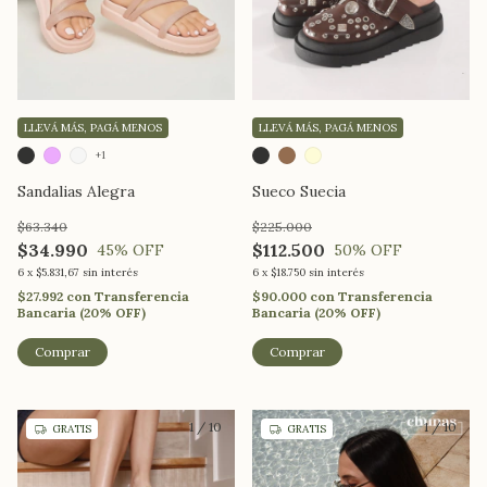
LLEVÁ MÁS, PAGÁ MENOS
LLEVÁ MÁS, PAGÁ MENOS
+1
Sandalias Alegra
Sueco Suecia
$63.340
$225.000
$34.990
$112.500
45
% OFF
50
% OFF
6
x
$5.831,67
sin interés
6
x
$18.750
sin interés
$27.992
con
Transferencia
$90.000
con
Transferencia
Bancaria (20% OFF)
Bancaria (20% OFF)
Comprar
Comprar
1
/
10
1
/
10
GRATIS
GRATIS