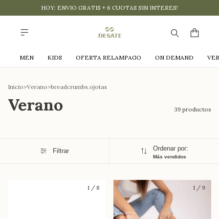
HOY: ENVIO GRATIS + 6 CUOTAS SIN INTERES!
MEN
KIDS
OFERTA RELAMPAGO
ON DEMAND
VE
Inicio
>
Verano
>
breadcrumbs.ojotas
Verano
39 productos
Ordenar por:
Filtrar
Más vendidos
1
/
8
1
/
9