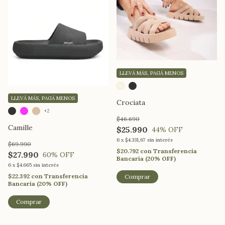
LLEVÁ MÁS, PAGÁ MENOS
LLEVÁ MÁS, PAGÁ MENOS
Crociata
+2
$46.690
Camille
$25.990
44
% OFF
6
x
$4.331,67
sin interés
$69.990
$20.792
con
Transferencia
$27.990
60
% OFF
Bancaria (20% OFF)
6
x
$4.665
sin interés
$22.392
con
Transferencia
Comprar
Bancaria (20% OFF)
Comprar