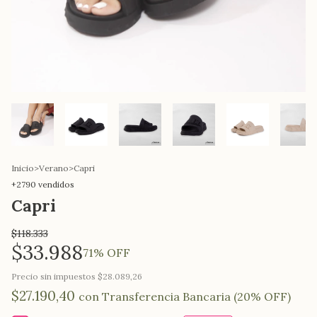
Inicio
>
Verano
>
Capri
+2790 vendidos
Capri
$118.333
$33.988
71
% OFF
Precio sin impuestos
$28.089,26
$27.190,40
con
Transferencia Bancaria (20% OFF)