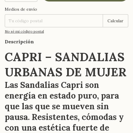
Medios de envío
Entregas para el CP:
Cambiar CP
Calcular
No sé mi código postal
Descripción
CAPRI – SANDALIAS
URBANAS DE MUJER
Las Sandalias Capri son
energía en estado puro, para
que las que se mueven sin
pausa. Resistentes, cómodas y
con una estética fuerte de