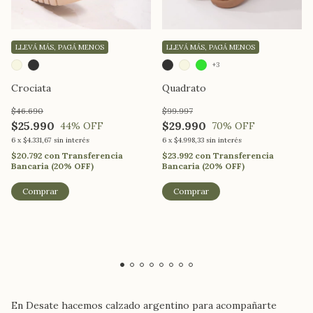
LLEVÁ MÁS, PAGÁ MENOS
LLEVÁ MÁS, PAGÁ MENOS
+3
Crociata
Quadrato
$46.690
$99.997
$25.990
$29.990
44
% OFF
70
% OFF
6
x
$4.331,67
sin interés
6
x
$4.998,33
sin interés
$20.792
con
Transferencia
$23.992
con
Transferencia
Bancaria (20% OFF)
Bancaria (20% OFF)
Comprar
Comprar
En Desate hacemos calzado argentino para acompañarte